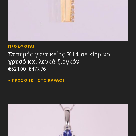
ΠΡΟΣΦΟΡΆ!
Σταυρός γυναικείος Κ14 σε κίτρινο
χρυσό και λευκά ζιργκόν
€
621.00
€
477.76
ΠΡΟΣΘΉΚΗ ΣΤΟ ΚΑΛΆΘΙ