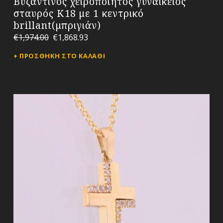
Βυζαντινός χειροποίητος γυναικείος
σταυρός Κ18 με 1 κεντρικό
brillant(μπριγιάν)
€
1,974.00
€
1,868.93
ΠΡΟΣΘΉΚΗ ΣΤΟ ΚΑΛΆΘΙ