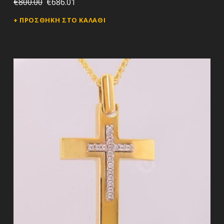
€
800.00
€
686.01
ΠΡΟΣΘΉΚΗ ΣΤΟ ΚΑΛΆΘΙ