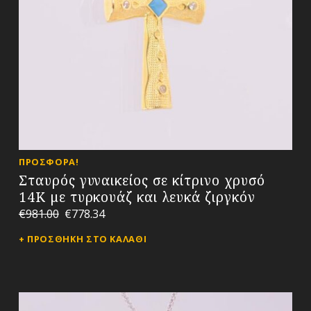
ΠΡΟΣΦΟΡΆ!
Σταυρός γυναικείος σε κίτρινο χρυσό
14Κ με τυρκουάζ και λευκά ζιργκόν
€
981.00
€
778.34
ΠΡΟΣΘΉΚΗ ΣΤΟ ΚΑΛΆΘΙ