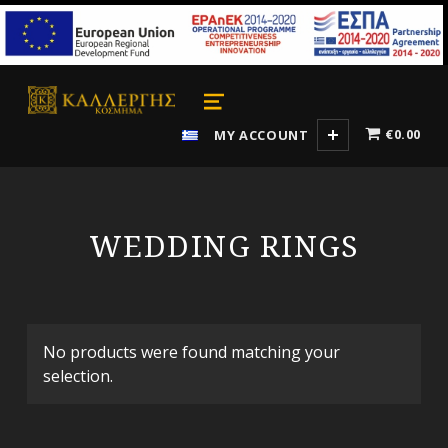
κόσμημα καλλέργης
ΚΟΣΜΉΜΑΤΑ ΓΙΑ ΌΛΑ ΤΑ ΓΟΎΣΤΑ
MENU
€0.00
MY ACCOUNT
WEDDING RINGS
No products were found matching your
selection.