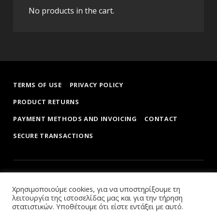
No products in the cart.
TERMS OF USE
PRIVACY POLICY
PRODUCT RETURNS
PAYMENT METHODS AND INVOICING
CONTACT
SECURE TRANSACTIONS
κόσμημα καλλέργης
Χρησιμοποιούμε cookies, για να υποστηρίξουμε τη
ΚΟΣΜΉΜΑΤΑ ΓΙΑ ΌΛΑ ΤΑ ΓΟΎΣΤΑ
λειτουργία της ιστοσελίδας μας και για την τήρηση
στατιστικών. Υποθέτουμε ότι είστε εντάξει με αυτό.