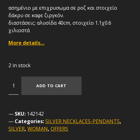
ασημένιο με επιχρυσωμα σε ροζ και στοιχείο
δάκρυ σε καφε ζιργκόν.
διαστάσεις: αλυσίδα 40cm, στοιχείο 1.1χ0.6
χιλιοστά
More details…
2 in stock
Ασημένιο επίχρυσο σε ροζ χρυσό κρεμαστό και στοιχείο δάκρυ με καφέ ζιργκόν quantity
ADD TO CART
SKU:
142142
Categories:
SILVER NECKLACES-PENDANTS
,
SILVER
,
WOMAN
,
OFFERS