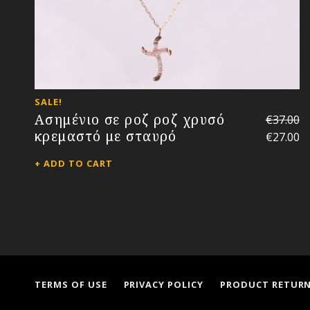
SALE!
Ασημένιο σε ροζ ροζ χρυσό
€
37.00
κρεμαστό με σταυρό
€
27.00
ADD TO CART
TERMS OF USE
PRIVACY POLICY
PRODUCT RETUR