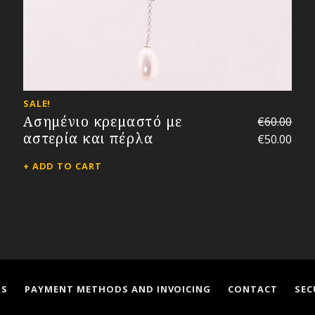
SALE!
Ασημένιο κρεμαστό με
€
60.00
αστερία και πέρλα
€
50.00
ADD TO CART
NS
PAYMENT METHODS AND INVOICING
CONTACT
SEC