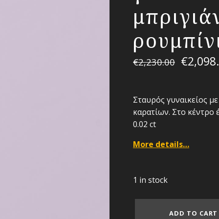
μπριγιάν
ρουμπίν
€
2,098
€
2,230.00
Σταυρός γυναικείος με
καρατίων. Στο κέντρο 
0.02 ct
More details…
1 in stock
ADD TO CART