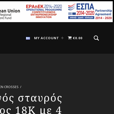
SEARCH
Search for:
MY ACCOUNT
€0.00
EN CROSSES
/
νός σταυρός
ίος 18Κ με 4