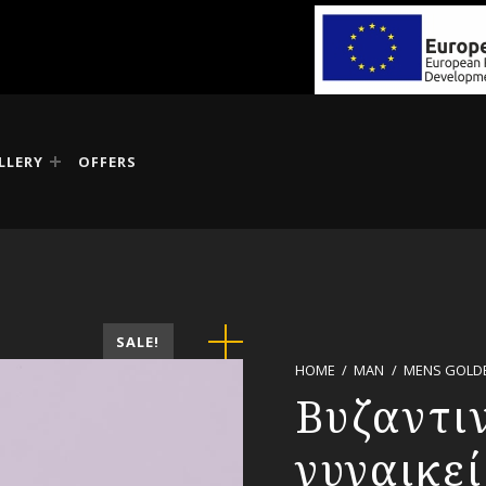
LLERY
OFFERS
SALE!
HOME
/
MAN
/
MENS GOLD
Βυζαντι
γυναικε