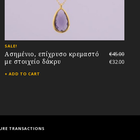
SALE!
Ασημένιο, επίχρυσο κρεμαστό
€
45.00
με στοιχείο δάκρυ
€
32.00
ADD TO CART
URE TRANSACTIONS